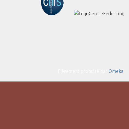
Fièrement propulsé par
Omeka
.