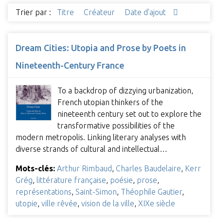
Trier par :
Titre
Créateur
Date d'ajout
Dream Cities: Utopia and Prose by Poets in
Nineteenth-Century France
To a backdrop of dizzying urbanization,
French utopian thinkers of the
nineteenth century set out to explore the
transformative possibilities of the
modern metropolis. Linking literary analyses with
diverse strands of cultural and intellectual…
Mots-clés:
Arthur Rimbaud
,
Charles Baudelaire
,
Kerr
Grég
,
littérature française
,
poésie
,
prose
,
représentations
,
Saint-Simon
,
Théophile Gautier
,
utopie
,
ville rêvée
,
vision de la ville
,
XIXe siècle