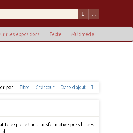
urir les expositions
Texte
Multimédia
ier par :
Titre
Créateur
Date d'ajout
t to explore the transformative possibilities
tual…