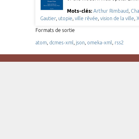
Mots-clés:
Arthur Rimbaud
,
Cha
Gautier
,
utopie
,
ville rêvée
,
vision de la ville
,
X
Formats de sortie
atom
,
dcmes-xml
,
json
,
omeka-xml
,
rss2