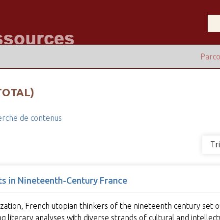
Parco
TOTAL)
rche de contenus
Tr
ts in Nineteenth-Century France
zation, French utopian thinkers of the nineteenth century set ou
 literary analyses with diverse strands of cultural and intellec