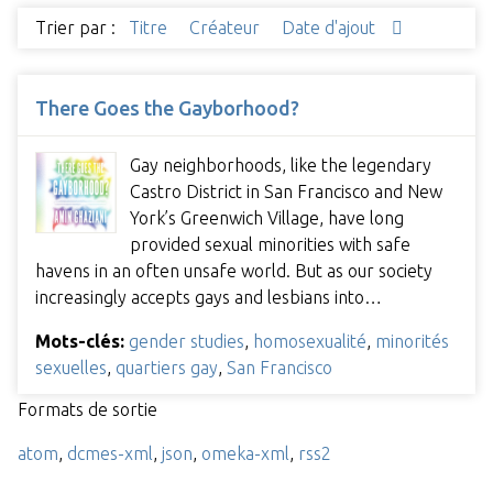
Trier par :
Titre
Créateur
Date d'ajout
There Goes the Gayborhood?
Gay neighborhoods, like the legendary
Castro District in San Francisco and New
York’s Greenwich Village, have long
provided sexual minorities with safe
havens in an often unsafe world. But as our society
increasingly accepts gays and lesbians into…
Mots-clés:
gender studies
,
homosexualité
,
minorités
sexuelles
,
quartiers gay
,
San Francisco
Formats de sortie
atom
,
dcmes-xml
,
json
,
omeka-xml
,
rss2