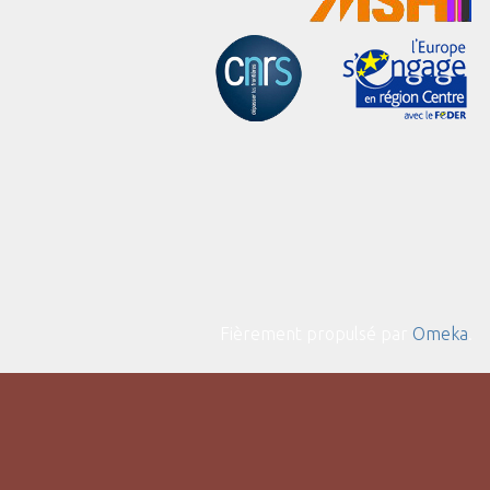
Fièrement propulsé par
Omeka
.