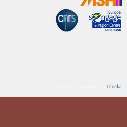
Fièrement propulsé par
Omeka
.