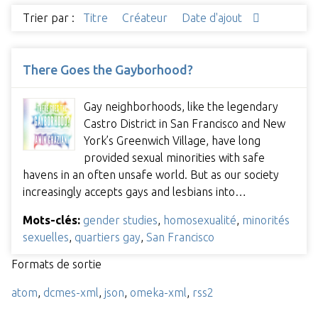
Trier par :
Titre
Créateur
Date d'ajout
There Goes the Gayborhood?
Gay neighborhoods, like the legendary
Castro District in San Francisco and New
York’s Greenwich Village, have long
provided sexual minorities with safe
havens in an often unsafe world. But as our society
increasingly accepts gays and lesbians into…
Mots-clés:
gender studies
,
homosexualité
,
minorités
sexuelles
,
quartiers gay
,
San Francisco
Formats de sortie
atom
,
dcmes-xml
,
json
,
omeka-xml
,
rss2