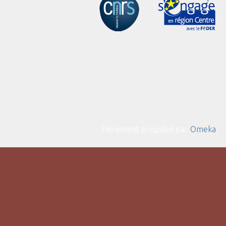
Fièrement propulsé par
Omeka
.