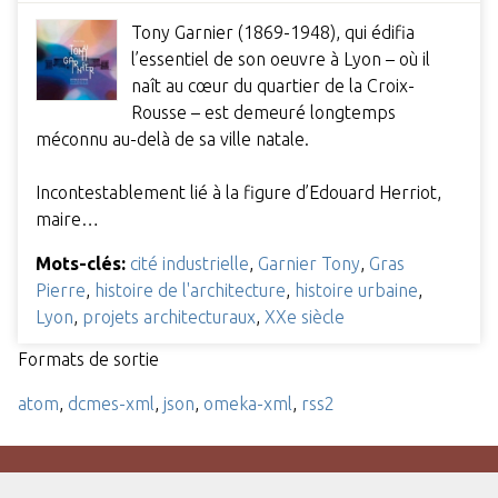
Tony Garnier (1869-1948), qui édifia
l’essentiel de son oeuvre à Lyon – où il
naît au cœur du quartier de la Croix-
Rousse – est demeuré longtemps
méconnu au-delà de sa ville natale.
Incontestablement lié à la figure d’Edouard Herriot,
maire…
Mots-clés:
cité industrielle
,
Garnier Tony
,
Gras
Pierre
,
histoire de l'architecture
,
histoire urbaine
,
Lyon
,
projets architecturaux
,
XXe siècle
Formats de sortie
atom
,
dcmes-xml
,
json
,
omeka-xml
,
rss2