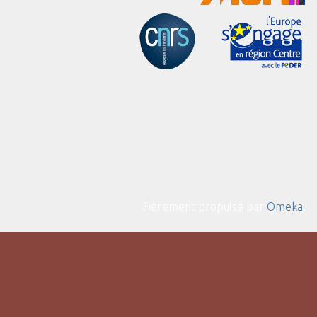
Fièrement propulsé par
Omeka
.