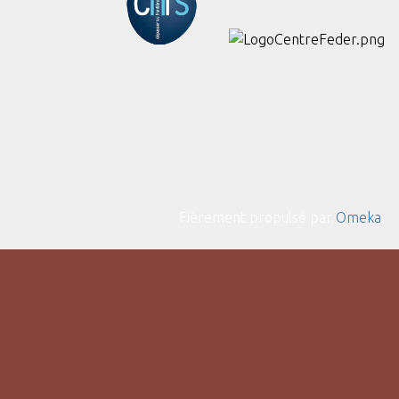
Fièrement propulsé par
Omeka
.