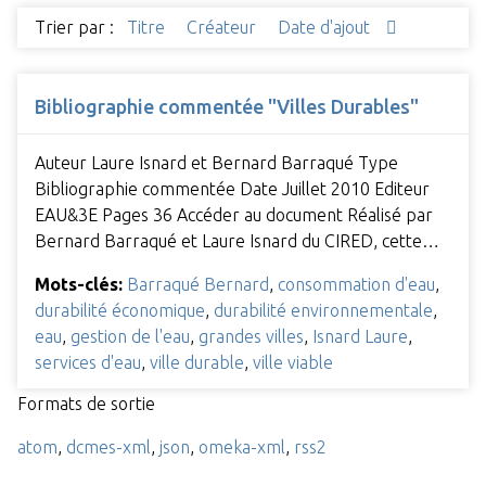
Trier par :
Titre
Créateur
Date d'ajout
Bibliographie commentée "Villes Durables"
Auteur Laure Isnard et Bernard Barraqué Type
Bibliographie commentée Date Juillet 2010 Editeur
EAU&3E Pages 36 Accéder au document Réalisé par
Bernard Barraqué et Laure Isnard du CIRED, cette…
Mots-clés:
Barraqué Bernard
,
consommation d'eau
,
durabilité économique
,
durabilité environnementale
,
eau
,
gestion de l'eau
,
grandes villes
,
Isnard Laure
,
services d'eau
,
ville durable
,
ville viable
Formats de sortie
atom
,
dcmes-xml
,
json
,
omeka-xml
,
rss2