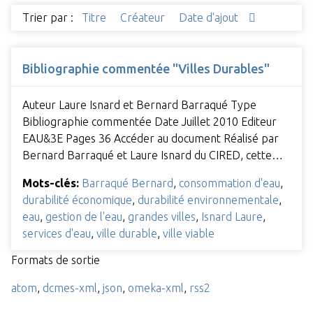
Trier par :
Titre
Créateur
Date d'ajout
Bibliographie commentée "Villes Durables"
Auteur Laure Isnard et Bernard Barraqué Type
Bibliographie commentée Date Juillet 2010 Editeur
EAU&3E Pages 36 Accéder au document Réalisé par
Bernard Barraqué et Laure Isnard du CIRED, cette…
Mots-clés:
Barraqué Bernard
,
consommation d'eau
,
durabilité économique
,
durabilité environnementale
,
eau
,
gestion de l'eau
,
grandes villes
,
Isnard Laure
,
services d'eau
,
ville durable
,
ville viable
Formats de sortie
atom
,
dcmes-xml
,
json
,
omeka-xml
,
rss2