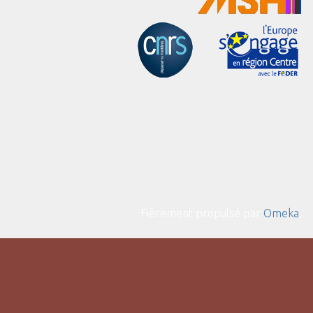
Fièrement propulsé par
Omeka
.