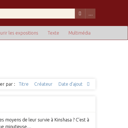
urir les expositions
Texte
Multimédia
ier par :
Titre
Créateur
Date d'ajout
es moyens de leur survie à Kinshasa ? C’est à
que minutieuse…