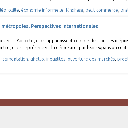
débrouille
,
économie informelle
,
Kinshasa
,
petit commerce
,
pra
 métropoles. Perspectives internationales
iètent. D'un côté, elles apparaissent comme des sources inépuis
autre, elles représentent la démesure, par leur expansion contin
fragmentation
,
ghetto
,
inégalités
,
ouverture des marchés
,
prob