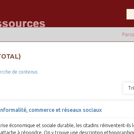
Parco
TOTAL)
rche de contenus
Tr
 Informalité, commerce et réseaux sociaux
se économique et sociale durable, les citadins réinventent-ils l
s’attache à répondre. On y trouve une description ethnographi