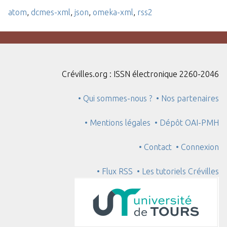
atom
,
dcmes-xml
,
json
,
omeka-xml
,
rss2
Crévilles.org : ISSN électronique 2260-2046
• Qui sommes-nous ?
• Nos partenaires
• Mentions légales
• Dépôt OAI-PMH
• Contact
• Connexion
• Flux RSS
• Les tutoriels Crévilles