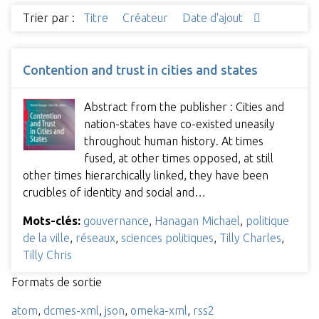
Trier par :
Titre
Créateur
Date d'ajout
Contention and trust in cities and states
Abstract from the publisher : Cities and
nation-states have co-existed uneasily
throughout human history. At times
fused, at other times opposed, at still
other times hierarchically linked, they have been
crucibles of identity and social and…
Mots-clés:
gouvernance
,
Hanagan Michael
,
politique
de la ville
,
réseaux
,
sciences politiques
,
Tilly Charles
,
Tilly Chris
Formats de sortie
atom
,
dcmes-xml
,
json
,
omeka-xml
,
rss2