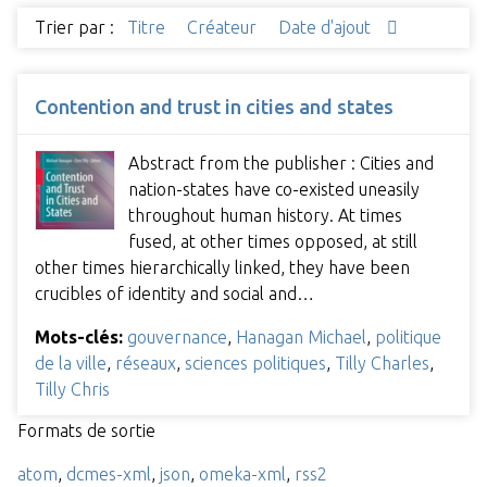
Trier par :
Titre
Créateur
Date d'ajout
Contention and trust in cities and states
Abstract from the publisher : Cities and
nation-states have co-existed uneasily
throughout human history. At times
fused, at other times opposed, at still
other times hierarchically linked, they have been
crucibles of identity and social and…
Mots-clés:
gouvernance
,
Hanagan Michael
,
politique
de la ville
,
réseaux
,
sciences politiques
,
Tilly Charles
,
Tilly Chris
Formats de sortie
atom
,
dcmes-xml
,
json
,
omeka-xml
,
rss2