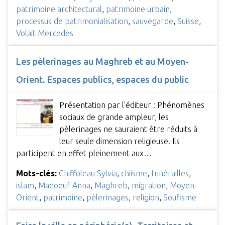
patrimoine architectural
,
patrimoine urbain
,
processus de patrimonialisation
,
sauvegarde
,
Suisse
,
Volait Mercedes
Les pèlerinages au Maghreb et au Moyen-
Orient. Espaces publics, espaces du public
Présentation par l'éditeur : Phénomènes
sociaux de grande ampleur, les
pèlerinages ne sauraient être réduits à
leur seule dimension religieuse. Ils
participent en effet pleinement aux…
Mots-clés:
Chiffoleau Sylvia
,
chiisme
,
funérailles
,
islam
,
Madoeuf Anna
,
Maghreb
,
migration
,
Moyen-
Orient
,
patrimoine
,
pèlerinages
,
religion
,
Soufisme