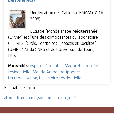
Une livraison des Cahiers d'EMAM (N° 16 -
2008)
L’Équipe "Monde arabe Méditerranée"
(EMAM) est l’une des composantes du laboratoire
CITERES, "Cités, Territoires, Espaces et Sociétés"
(UMR 6173 du CNRS et de l’Université de Tours).
Elle…
Mots-clés:
espace résidentiel
,
Maghreb
,
mobilité
résidentielle
,
Monde Arabe
,
périphéries
,
territorialisation
,
trajectoire résidentielle
Formats de sortie
atom
,
dcmes-xml
,
json
,
omeka-xml
,
rss2