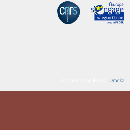
Fièrement propulsé par
Omeka
.