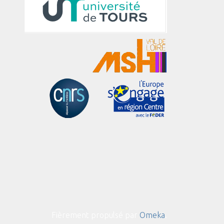
Fièrement propulsé par
Omeka
.