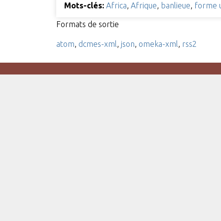
Mots-clés:
Africa
,
Afrique
,
banlieue
,
forme 
Formats de sortie
atom
,
dcmes-xml
,
json
,
omeka-xml
,
rss2