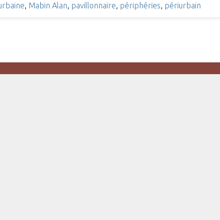
urbaine
,
Mabin Alan
,
pavillonnaire
,
périphéries
,
périurbain