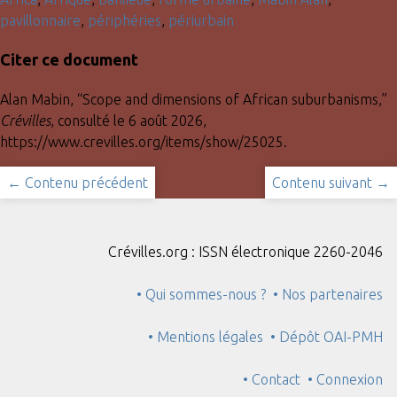
pavillonnaire
,
périphéries
,
périurbain
Citer ce document
Alan Mabin, “Scope and dimensions of African suburbanisms,”
Crévilles
, consulté le 6 août 2026,
https://www.crevilles.org/items/show/25025
.
← Contenu précédent
Contenu suivant →
Crévilles.org : ISSN électronique 2260-2046
• Qui sommes-nous ?
• Nos partenaires
• Mentions légales
• Dépôt OAI-PMH
• Contact
• Connexion