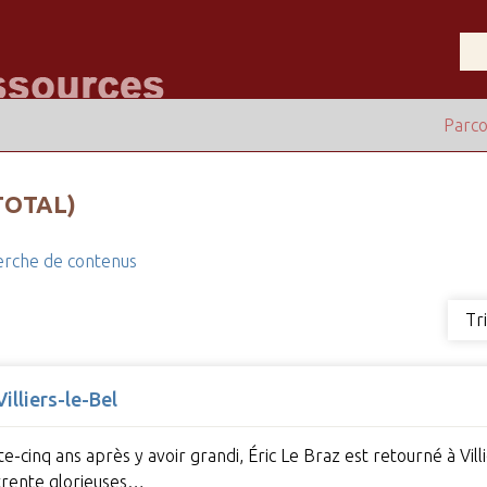
Parco
TOTAL)
rche de contenus
Tr
illiers-le-Bel
nte-cinq ans après y avoir grandi, Éric Le Braz est retourné à V
 trente glorieuses…