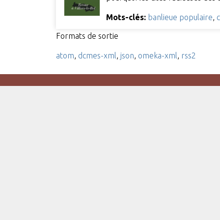
Mots-clés:
banlieue populaire
,
Formats de sortie
atom
,
dcmes-xml
,
json
,
omeka-xml
,
rss2