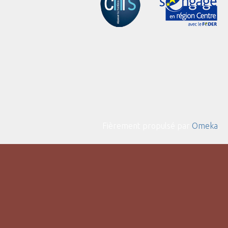
Fièrement propulsé par
Omeka
.