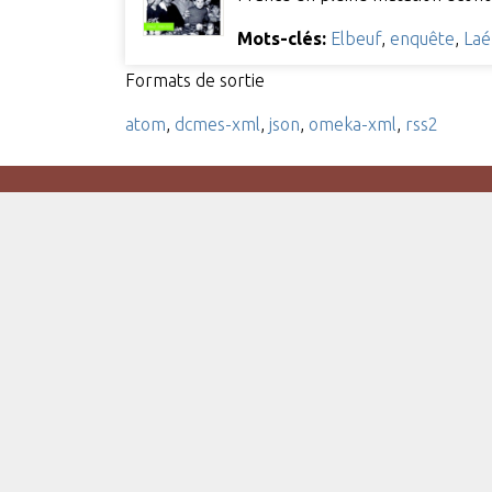
Mots-clés:
Elbeuf
,
enquête
,
Laé
Formats de sortie
atom
,
dcmes-xml
,
json
,
omeka-xml
,
rss2