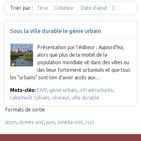
Trier par :
Titre
Créateur
Date d'ajout
Sous la ville durable le génie urbain
Présentation par l'éditeur : Aujourd'hui,
alors que plus de la moitié de la
population mondiale vit dans des villes ou
des lieux fortement urbanisés et que tous
les "urbains" sont loin d'avoir accès aux…
Mots-clés:
EIVP
,
génie urbain
,
infrastructures
,
Lallement Sylvain
,
réseaux
,
ville durable
Formats de sortie
atom
,
dcmes-xml
,
json
,
omeka-xml
,
rss2