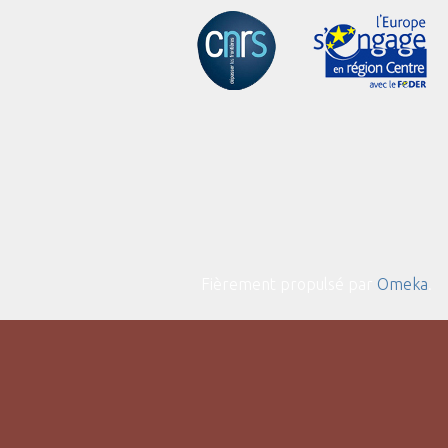
Fièrement propulsé par
Omeka
.