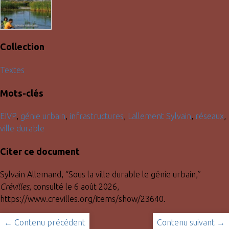
Collection
Textes
Mots-clés
EIVP
,
génie urbain
,
infrastructures
,
Lallement Sylvain
,
réseaux
,
ville durable
Citer ce document
Sylvain Allemand, “Sous la ville durable le génie urbain,”
Crévilles
, consulté le 6 août 2026,
https://www.crevilles.org/items/show/23640
.
← Contenu précédent
Contenu suivant →