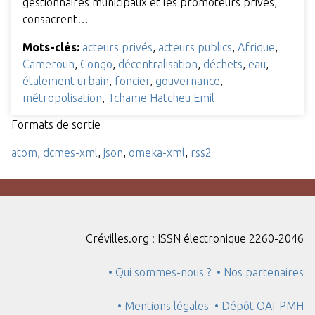
gestionnaires municipaux et les promoteurs privés,
consacrent…
Mots-clés:
acteurs privés
,
acteurs publics
,
Afrique
,
Cameroun
,
Congo
,
décentralisation
,
déchets
,
eau
,
étalement urbain
,
foncier
,
gouvernance
,
métropolisation
,
Tchame Hatcheu Emil
Formats de sortie
atom
,
dcmes-xml
,
json
,
omeka-xml
,
rss2
Crévilles.org : ISSN électronique 2260-2046
• Qui sommes-nous ?
• Nos partenaires
• Mentions légales
• Dépôt OAI-PMH