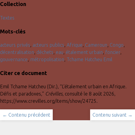
Collection
Textes
Mots-clés
acteurs privés
,
acteurs publics
,
Afrique
,
Cameroun
,
Congo
,
décentralisation
,
déchets
,
eau
,
étalement urbain
,
foncier
,
gouvernance
,
métropolisation
,
Tchame Hatcheu Emil
Citer ce document
Emil Tchame Hatcheu (Dir.), “L'étalement urbain en Afrique.
Défis et paradoxes,”
Crévilles
, consulté le 8 août 2026,
https://www.crevilles.org/items/show/24725
.
← Contenu précédent
Contenu suivant →