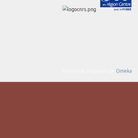
Fièrement propulsé par
Omeka
.