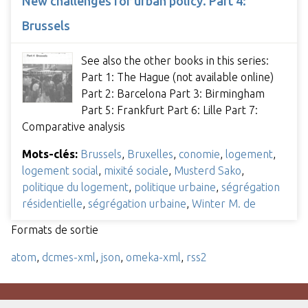
New challenges for urban policy. Part 4:
Brussels
See also the other books in this series:
Part 1: The Hague (not available online)
Part 2: Barcelona Part 3: Birmingham
Part 5: Frankfurt Part 6: Lille Part 7:
Comparative analysis
Mots-clés:
Brussels
,
Bruxelles
,
conomie
,
logement
,
logement social
,
mixité sociale
,
Musterd Sako
,
politique du logement
,
politique urbaine
,
ségrégation
résidentielle
,
ségrégation urbaine
,
Winter M. de
Formats de sortie
atom
,
dcmes-xml
,
json
,
omeka-xml
,
rss2