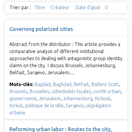
Trier par :
Titre
Créateur
Date d'ajout
Governing polarized cities
Abstract from the distributor : This article provides a
comparative analysis of different institutional
approaches to dealing with antagonistic group identity
claims on the city. I discuss Brussels, Johannesburg,
Belfast, Sarajevo, Jerusalem,…
Mots-clés:
Bagdad
,
Baghdad
,
Belfast
,
Bollens Scott
,
Brussels
,
Bruxelles
,
collectivités locales
,
conflit urbain
,
gouvernance
,
Jérusalem
,
Johannesburg
,
Kirkouk
,
Kirkuk
,
politique de la ville
,
Sarajevo
,
ségrégation
urbaine
Reforming urban labor : Routes to the city,