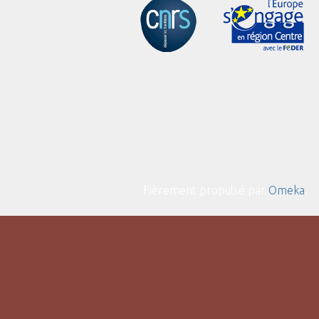
Fièrement propulsé par
Omeka
.