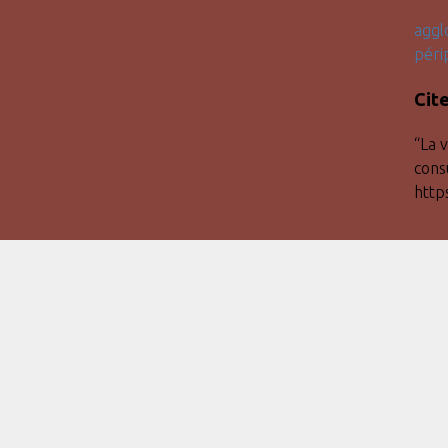
aggl
péri
Cit
“La 
cons
http