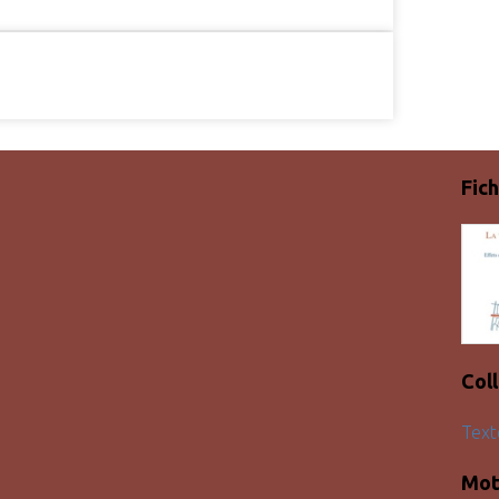
Fich
Col
Text
Mot