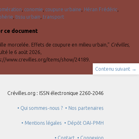
omération
,
conomie
,
coupure urbaine
,
Héran Frédéric
,
phérie
,
tissu urbain
,
transport
er ce document
ville morcelée. Effets de coupure en milieu urbain,”
Crévilles
,
ulté le 6 août 2026,
s://www.crevilles.org/items/show/24189
.
Contenu suivant →
Crévilles.org : ISSN électronique 2260-2046
• Qui sommes-nous ?
• Nos partenaires
• Mentions légales
• Dépôt OAI-PMH
• Contact
• Connexion