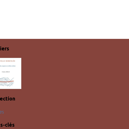
iers
lection
es
s-clés