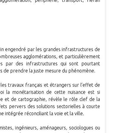
agglomération, périphérie, transport, Héran
bain engendré par les grandes infrastructures de
ombreuses agglomérations, et particulièrement
es par des infrastructures qui sont pourtant
ps de prendre la juste mesure du phénomène.
es travaux français et étrangers sur l’effet de
oi la monétarisation de cette nuisance est si
yse et de cartographie, révèle le rôle clef de la
ffets pervers des solutions sectorielles à courte
intégrée réconciliant la voie et la ville.
istes, ingénieurs, aménageurs, sociologues ou