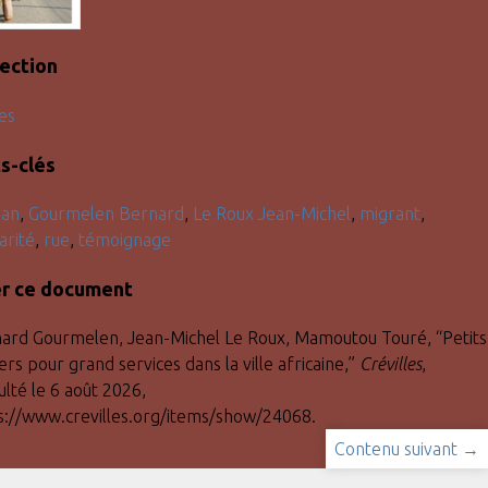
lection
es
s-clés
jan
,
Gourmelen Bernard
,
Le Roux Jean-Michel
,
migrant
,
arité
,
rue
,
témoignage
er ce document
ard Gourmelen, Jean-Michel Le Roux, Mamoutou Touré, “Petits
rs pour grand services dans la ville africaine,”
Crévilles
,
ulté le 6 août 2026,
s://www.crevilles.org/items/show/24068
.
Contenu suivant →