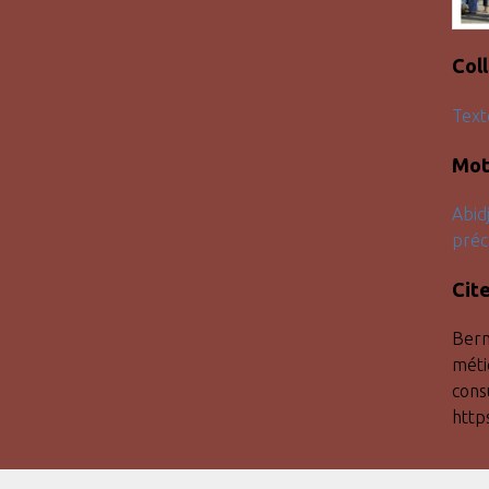
Col
Text
Mot
Abid
préc
Cit
Bern
métie
cons
http