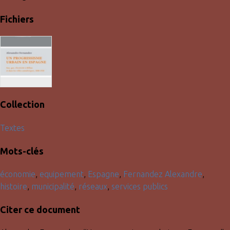
Fichiers
Collection
Textes
Mots-clés
économie
,
equipement
,
Espagne
,
Fernandez Alexandre
,
histoire
,
municipalité
,
réseaux
,
services publics
Citer ce document