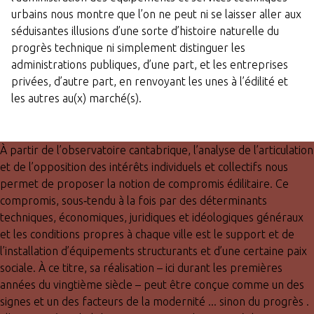
urbains nous montre que l’on ne peut ni se laisser aller aux
séduisantes illusions d’une sorte d’histoire naturelle du
progrès technique ni simplement distinguer les
administrations publiques, d’une part, et les entreprises
privées, d’autre part, en renvoyant les unes à l’édilité et
les autres au(x) marché(s).
À partir de l’observatoire cantabrique, l’analyse de l’articulation
et de l’opposition des intérêts individuels et collectifs nous
permet de proposer la notion de compromis édilitaire. Ce
compromis, sous‑tendu à la fois par des déterminants
techniques, économiques, juridiques et idéologiques généraux
et les conditions propres à chaque ville est le support et de
l’installation d’équipements structurants et d’une certaine paix
sociale. À ce titre, sa réalisation – ici durant les premières
années du vingtième siècle – peut être conçue comme un des
signes et un des facteurs de la modernité ... sinon du progrès .