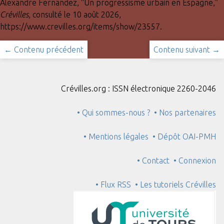
Alexandre Fernandez, “Un progressisme urbain en Espagne,”
Crévilles
, consulté le 10 août 2026,
https://www.crevilles.org/items/show/23557
.
← Contenu précédent
Contenu suivant →
Crévilles.org : ISSN électronique 2260-2046
• Qui sommes-nous ?
• Nos partenaires
• Mentions légales
• Dépôt OAI-PMH
• Contact
• Connexion
• Flux RSS
• Les tutoriels Crévilles