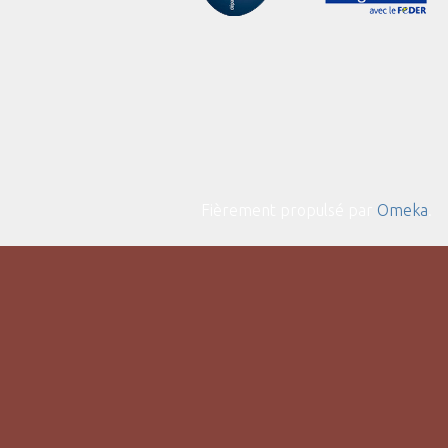
Fièrement propulsé par
Omeka
.