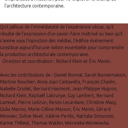
l’architecture contemporaine.
Qu’il jaillisse de l’immédiateté de l’expérience vécue, qu’il
résulte de l’expression d’un savoir-faire maîtrisé ou bien qu’il
s’anime sous l’injonction des médias, l’édifice événement
constitue aujourd’hui une notion essentielle pour comprendre
la production architecturale contemporaine.
Direction et coordination : Richard Klein et Éric Monin.
Avec les contributions de : Daniel Bonnal, Sarah Bonnemaison,
Martine Bouchier, Anna Juan Cantavella, François Chaslin,
Isabelle Grudet, Bernard Haumont, Jean-Philippe Hugron,
Richard Klein, Raphaël Labrunye, Guy Lambert, Bernard
Lamiset, Pierre Lebrun, Renzo Lecardane, Christine Macy,
Giulia Marino, Marie-Céline Masson, Éric Monin, Gérard
Monnier, Soline Nivet, Valérie Perlès, Nathalie Simonnot,
Karine Thilleul, Thomas Watkin, Weronika Wisniewska.