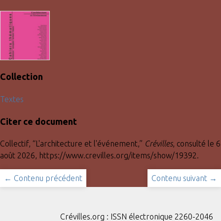
Collection
Textes
Citer ce document
Collectif, “L'architecture et l'événement,”
Crévilles
, consulté le 6
août 2026,
https://www.crevilles.org/items/show/19392
.
← Contenu précédent
Contenu suivant →
Crévilles.org : ISSN électronique 2260-2046