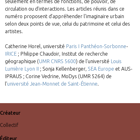
seulement en termes de fonctions, de pouvoir, de
circulation ou d’interactions. Les articles réunis dans ce
numéro proposent d’appréhender l’imaginaire urbain
selon deux points de vue, celui du patrimoine et celui des
artistes.
Catherine Horel, université
Paris I Panthéon-Sorbonne
-
IRICE
; Philippe Chaudoir, Institut de recherche
géographique (
UMR CNRS 5600
) de l’université
Louis
Lumière Lyon II
; Sonja Kellenberger,
SEA Europe
et AUS-
IPRAUS ; Corine Vedrine, MoDys (UMR 5264) de
l’
université Jean-Monnet de Saint-Étienne
.
Créateur
Collectif
Éditeur