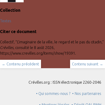
Collection
Textes
Citer ce document
Collectif, “L'imaginaire de la ville, le regard et le pas du citadin,”
Crévilles
, consulté le 8 août 2026,
https://www.crevilles.org/items/show/19391
.
← Contenu précédent
Contenu suivant →
Crévilles.org : ISSN électronique 2260-2046
• Qui sommes-nous ?
• Nos partenaires
• Mentions légales
• Dépôt OAI-PMH