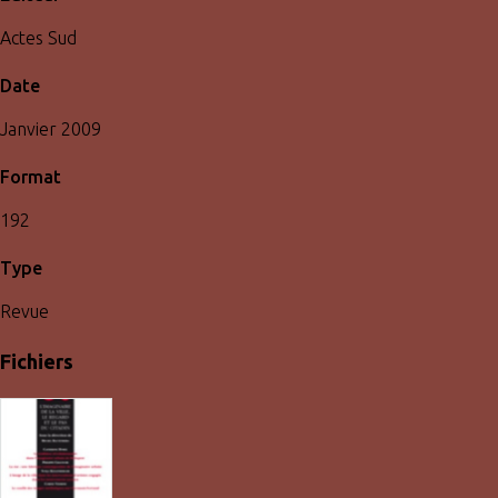
Actes Sud
Date
Janvier 2009
Format
192
Type
Revue
Fichiers