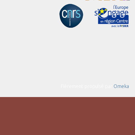
Fièrement propulsé par
Omeka
.