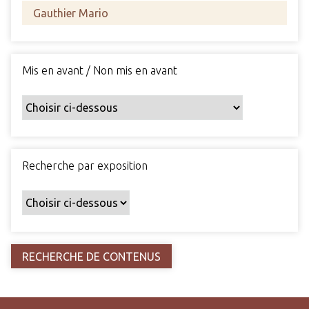
s
c
h
a
Mis en avant / Non mis en avant
m
p
s
p
a
r
Recherche par exposition
t
i
c
u
l
i
e
r
s