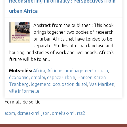
Reconsidering informality : Perspectives from
urban Africa
Abstract from the publisher : This book
brings together two bodies of research
on urban Africa that have tended to be
separate: Studies of urban land use and
housing, and studies of work and livelihoods. Africa’s
future will be to an…
Mots-clés:
Africa
,
Afrique
,
aménagement urbain
,
économie
,
emploi
,
espace urbain
,
Hansen Karen
Tranberg
,
logement
,
occupation du sol
,
Vaa Mariken
,
ville informelle
Formats de sortie
atom
,
dcmes-xml
,
json
,
omeka-xml
,
rss2