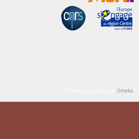
Fièrement propulsé par
Omeka
.