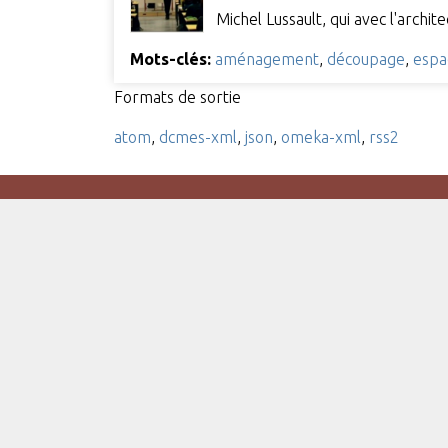
Michel Lussault, qui avec l'archi
Mots-clés:
aménagement
,
découpage
,
espa
Formats de sortie
atom
,
dcmes-xml
,
json
,
omeka-xml
,
rss2