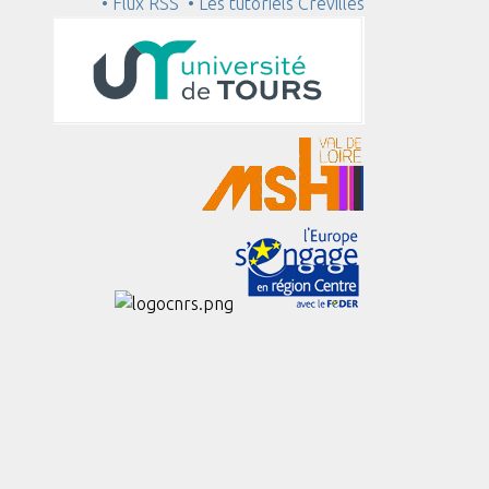
• Flux RSS
• Les tutoriels Crévilles