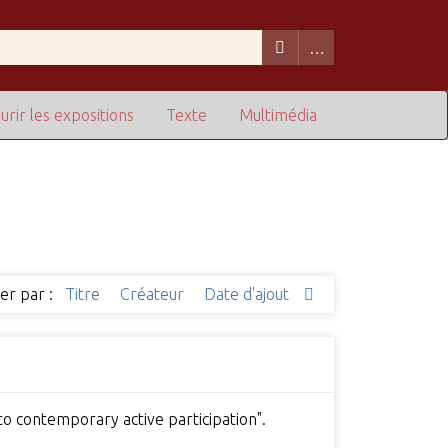
urir les expositions
Texte
Multimédia
ier par :
Titre
Créateur
Date d'ajout
to contemporary active participation".