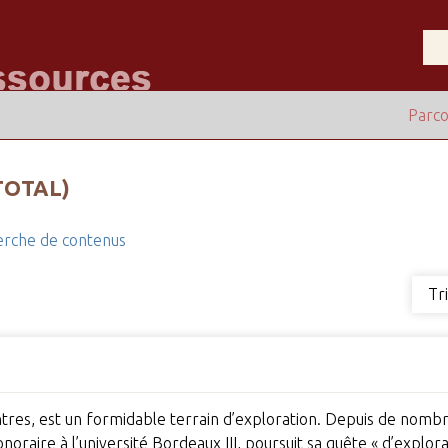
Parco
TOTAL)
rche de contenus
Tr
entres, est un formidable terrain d’exploration. Depuis de nom
noraire à l’université Bordeaux III, poursuit sa quête « d’explor