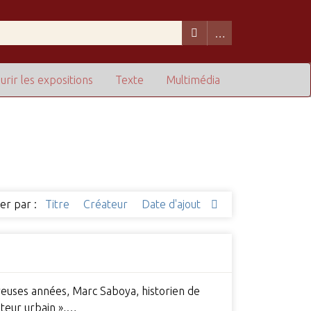
urir les expositions
Texte
Multimédia
ier par :
Titre
Créateur
Date d'ajout
breuses années, Marc Saboya, historien de
ateur urbain »,…