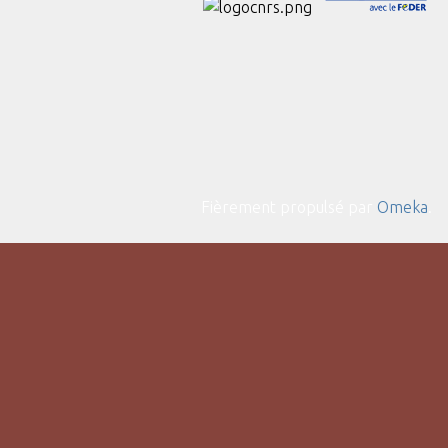
Fièrement propulsé par
Omeka
.