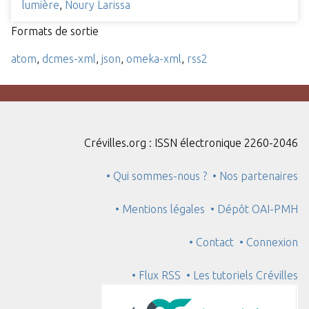
lumière
,
Noury Larissa
Formats de sortie
atom
,
dcmes-xml
,
json
,
omeka-xml
,
rss2
Crévilles.org : ISSN électronique 2260-2046
• Qui sommes-nous ?
• Nos partenaires
• Mentions légales
• Dépôt OAI-PMH
• Contact
• Connexion
• Flux RSS
• Les tutoriels Crévilles