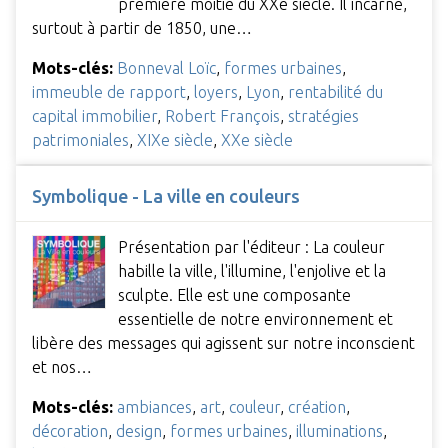
première moitié du XXe siècle. Il incarne,
surtout à partir de 1850, une…
Mots-clés:
Bonneval Loïc
,
formes urbaines
,
immeuble de rapport
,
loyers
,
Lyon
,
rentabilité du
capital immobilier
,
Robert François
,
stratégies
patrimoniales
,
XIXe siècle
,
XXe siècle
Symbolique - La ville en couleurs
Présentation par l'éditeur : La couleur
habille la ville, l'illumine, l'enjolive et la
sculpte. Elle est une composante
essentielle de notre environnement et
libère des messages qui agissent sur notre inconscient
et nos…
Mots-clés:
ambiances
,
art
,
couleur
,
création
,
décoration
,
design
,
formes urbaines
,
illuminations
,