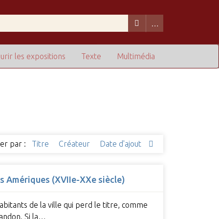
urir les expositions
Texte
Multimédia
ier par :
Titre
Créateur
Date d'ajout
es Amériques (XVIIe-XXe siècle)
bitants de la ville qui perd le titre, comme
andon. Si la…