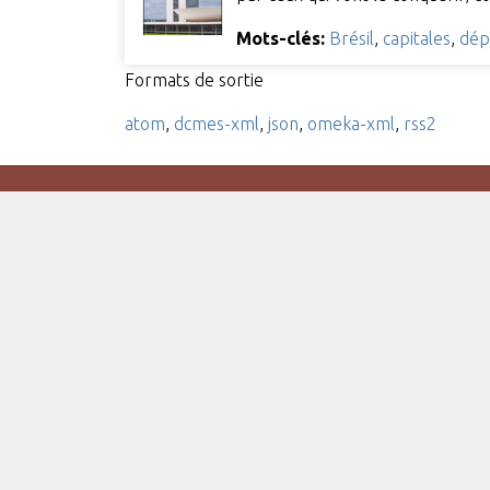
Mots-clés:
Brésil
,
capitales
,
dép
Formats de sortie
atom
,
dcmes-xml
,
json
,
omeka-xml
,
rss2