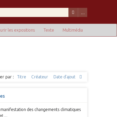
urir les expositions
Texte
Multimédia
ier par :
Titre
Créateur
Date d'ajout
les
de manifestation des changements climatiques
n et…