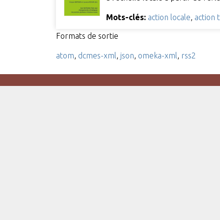
Mots-clés:
action locale
,
action 
Formats de sortie
atom
,
dcmes-xml
,
json
,
omeka-xml
,
rss2