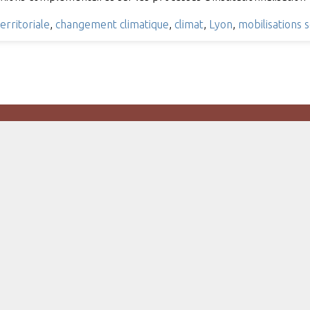
territoriale
,
changement climatique
,
climat
,
Lyon
,
mobilisations s