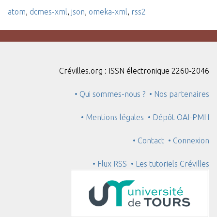
atom
,
dcmes-xml
,
json
,
omeka-xml
,
rss2
Crévilles.org : ISSN électronique 2260-2046
• Qui sommes-nous ?
• Nos partenaires
• Mentions légales
• Dépôt OAI-PMH
• Contact
• Connexion
• Flux RSS
• Les tutoriels Crévilles