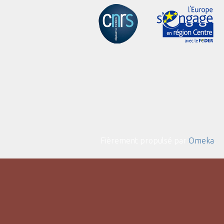
Fièrement propulsé par
Omeka
.