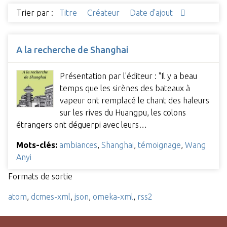
Trier par :
Titre
Créateur
Date d'ajout
A la recherche de Shanghai
Présentation par l'éditeur : "Il y a beau
temps que les sirènes des bateaux à
vapeur ont remplacé le chant des haleurs
sur les rives du Huangpu, les colons
étrangers ont déguerpi avec leurs…
Mots-clés:
ambiances
,
Shanghai
,
témoignage
,
Wang
Anyi
Formats de sortie
atom
,
dcmes-xml
,
json
,
omeka-xml
,
rss2