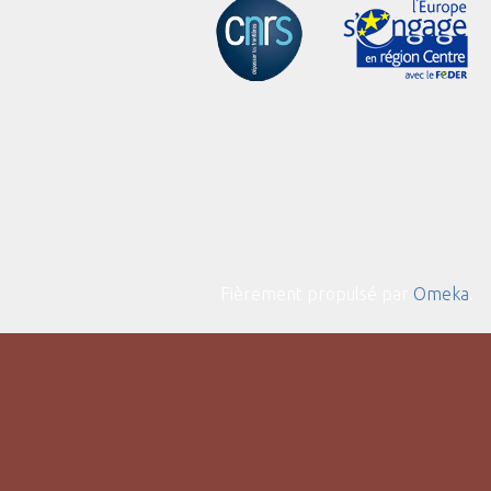
Fièrement propulsé par
Omeka
.