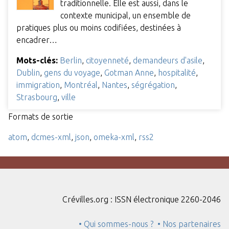
traditionnelle. Elle est aussi, dans le
contexte municipal, un ensemble de
pratiques plus ou moins codifiées, destinées à
encadrer…
Mots-clés:
Berlin
,
citoyenneté
,
demandeurs d'asile
,
Dublin
,
gens du voyage
,
Gotman Anne
,
hospitalité
,
immigration
,
Montréal
,
Nantes
,
ségrégation
,
Strasbourg
,
ville
Formats de sortie
atom
,
dcmes-xml
,
json
,
omeka-xml
,
rss2
Crévilles.org : ISSN électronique 2260-2046
• Qui sommes-nous ?
• Nos partenaires