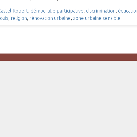
Castel Robert
,
démocratie participative
,
discrimination
,
éducatio
ouis
,
religion
,
rénovation urbaine
,
zone urbaine sensible