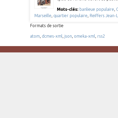
Mots-clés:
banlieue populaire
,
Marseille
,
quartier populaire
,
Reiffers Jean-L
Formats de sortie
atom
,
dcmes-xml
,
json
,
omeka-xml
,
rss2