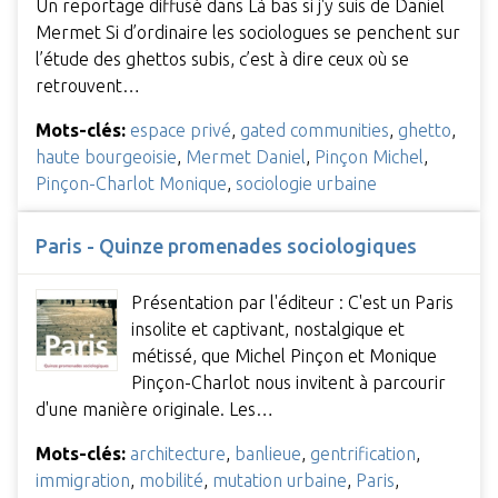
Un reportage diffusé dans Là bas si j'y suis de Daniel
Mermet Si d’ordinaire les sociologues se penchent sur
l’étude des ghettos subis, c’est à dire ceux où se
retrouvent…
Mots-clés:
espace privé
,
gated communities
,
ghetto
,
haute bourgeoisie
,
Mermet Daniel
,
Pinçon Michel
,
Pinçon-Charlot Monique
,
sociologie urbaine
Paris - Quinze promenades sociologiques
Présentation par l'éditeur : C'est un Paris
insolite et captivant, nostalgique et
métissé, que Michel Pinçon et Monique
Pinçon-Charlot nous invitent à parcourir
d'une manière originale. Les…
Mots-clés:
architecture
,
banlieue
,
gentrification
,
immigration
,
mobilité
,
mutation urbaine
,
Paris
,