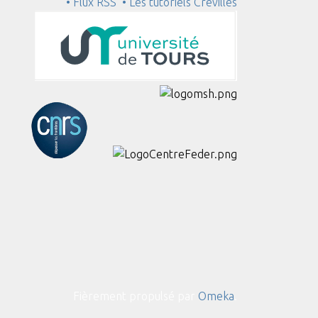
• Flux RSS
• Les tutoriels Crévilles
Fièrement propulsé par
Omeka
.