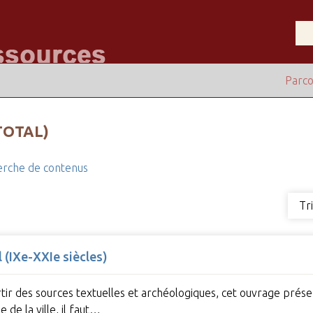
Parco
TOTAL)
rche de contenus
Tr
l (IXe-XXIe siècles)
artir des sources textuelles et archéologiques, cet ouvrage prés
de la ville, il faut…