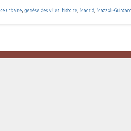
nce urbaine
,
genèse des villes
,
histoire
,
Madrid
,
Mazzoli-Guintard