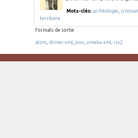
Mots-clés:
archéologie
,
croissa
territoire
Formats de sortie
atom
,
dcmes-xml
,
json
,
omeka-xml
,
rss2