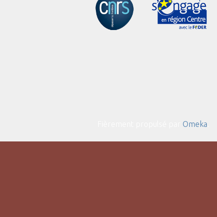
Fièrement propulsé par
Omeka
.