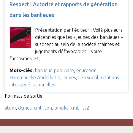
Respect ! Autorité et rapports de génération
dans les banlieues
Présentation par l'éditeur : Voilà plusieurs
décennies que les « jeunes des banlieues »
suscitent au sein de la société craintes et
jugements défavorables – voire
fantasmes. Et,…
Mots-clés:
banlieue populaire
,
éducation
,
Hammouche Abdelhafid
,
jeunes
,
lien social
,
relations
intergénérationnelles
Formats de sortie
atom
,
dcmes-xml
,
json
,
omeka-xml
,
rss2