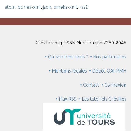
atom
,
dcmes-xml
,
json
,
omeka-xml
,
rss2
Crévilles.org : ISSN électronique 2260-2046
• Qui sommes-nous ?
• Nos partenaires
• Mentions légales
• Dépôt OAI-PMH
• Contact
• Connexion
• Flux RSS
• Les tutoriels Crévilles