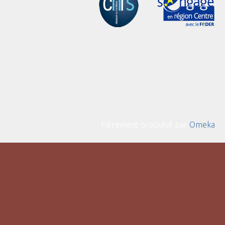
Fièrement propulsé par
Omeka
.