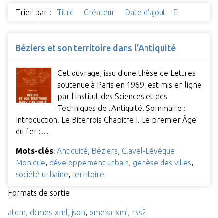
Trier par :
Titre
Créateur
Date d'ajout
Béziers et son territoire dans l'Antiquité
Cet ouvrage, issu d'une thèse de Lettres
soutenue à Paris en 1969, est mis en ligne
par l'Institut des Sciences et des
Techniques de l'Antiquité. Sommaire :
Introduction. Le Biterrois Chapitre I. Le premier Âge
du fer :…
Mots-clés:
Antiquité
,
Béziers
,
Clavel-Lévêque
Monique
,
développement urbain
,
genèse des villes
,
société urbaine
,
territoire
Formats de sortie
atom
,
dcmes-xml
,
json
,
omeka-xml
,
rss2