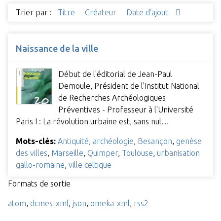
Trier par :
Titre
Créateur
Date d'ajout
Naissance de la ville
Début de l'éditorial de Jean-Paul
Demoule, Président de l'Institut National
de Recherches Archéologiques
Préventives - Professeur à l'Université
Paris I : La révolution urbaine est, sans nul…
Mots-clés:
Antiquité
,
archéologie
,
Besançon
,
genèse
des villes
,
Marseille
,
Quimper
,
Toulouse
,
urbanisation
gallo-romaine
,
ville celtique
Formats de sortie
atom
,
dcmes-xml
,
json
,
omeka-xml
,
rss2