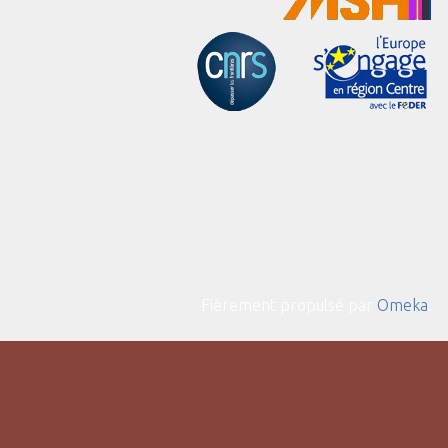
Fièrement propulsé par
Omeka
.