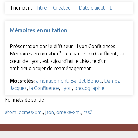
Trier par :
Titre
Créateur
Date d'ajout
Mémoires en mutation
Présentation par le diffuseur : Lyon Confluences,
Mémoires en mutation". Le quartier du Confluent, au
cœur de Lyon, est aujourd’hui le théâtre d’un
ambitieux projet de réaménagement…
Mots-clés:
aménagement
,
Bardet Benoit
,
Damez
Jacques
,
la Confluence
,
Lyon
,
photographie
Formats de sortie
atom
,
dcmes-xml
,
json
,
omeka-xml
,
rss2