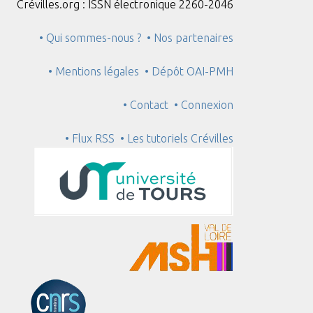
Crévilles.org : ISSN électronique 2260-2046
• Qui sommes-nous ?
• Nos partenaires
• Mentions légales
• Dépôt OAI-PMH
• Contact
• Connexion
• Flux RSS
• Les tutoriels Crévilles