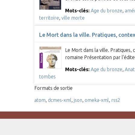
Mots-clés:
Age du bronze
,
amén
territoire
,
ville morte
Le Mort dans la ville. Pratiques, cont
Le Mort dans la ville. Pratiques
romaine Présentation par l'édit
Mots-clés:
Age du bronze
,
Anat
tombes
Formats de sortie
atom
,
dcmes-xml
,
json
,
omeka-xml
,
rss2