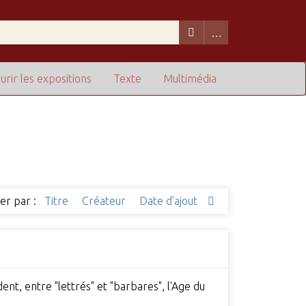
urir les expositions
Texte
Multimédia
ier par :
Titre
Créateur
Date d'ajout
nt, entre "lettrés" et "barbares", l'Age du