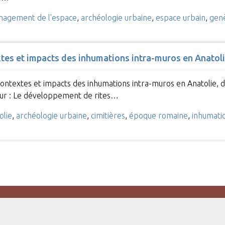
agement de l'espace
,
archéologie urbaine
,
espace urbain
,
genè
extes et impacts des inhumations intra-muros en Anatol
, contextes et impacts des inhumations intra-muros en Anatolie, 
eur : Le développement de rites…
olie
,
archéologie urbaine
,
cimitières
,
époque romaine
,
inhumati