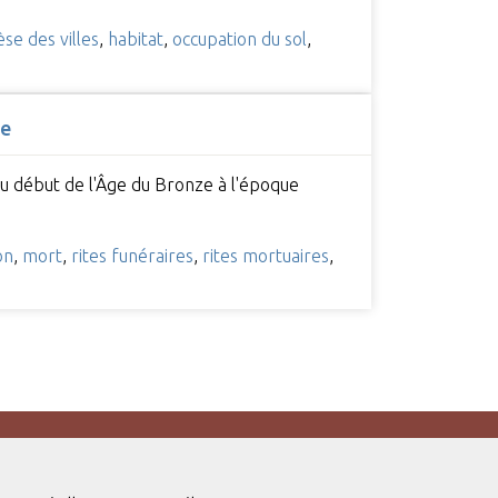
se des villes
,
habitat
,
occupation du sol
,
ie
du début de l'Âge du Bronze à l'époque
on
,
mort
,
rites funéraires
,
rites mortuaires
,