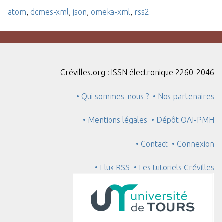
atom
,
dcmes-xml
,
json
,
omeka-xml
,
rss2
Crévilles.org : ISSN électronique 2260-2046
• Qui sommes-nous ?
• Nos partenaires
• Mentions légales
• Dépôt OAI-PMH
• Contact
• Connexion
• Flux RSS
• Les tutoriels Crévilles