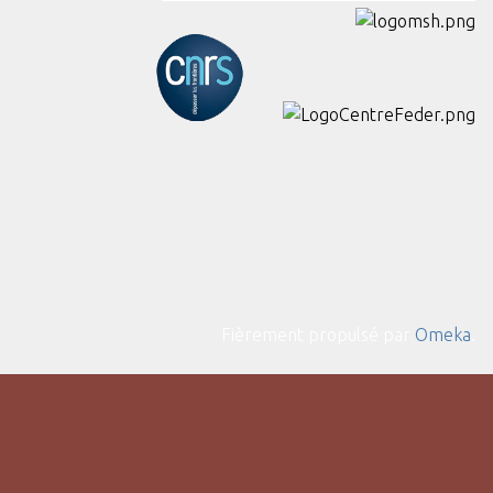
Fièrement propulsé par
Omeka
.